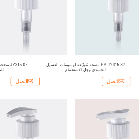
PP JY315-32 مضخة مُوزّعة لوسومات الغسيل
JY315-07
الجسدي وجل الاستحمام
لل
اتصل
اتصل