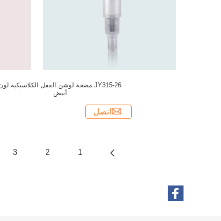
JY315-26 مضخة لوشن القفل الكلاسيكية لون
أبيض
اتصل
3
2
1