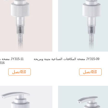
JY315-09 مضخة المكافئات الصناعية متينة ومريحة
JY315-11 م
SS316 
اتصل
اتصل