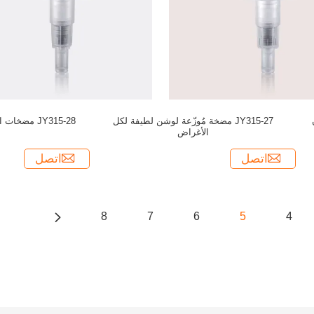
JY315-27 مضخة مُوزّعة لوشن لطيفة لكل
JY315-28 مضخات الصابون ومرشحات المرهم
الأغراض
اتصل
اتصل
8
7
6
5
4