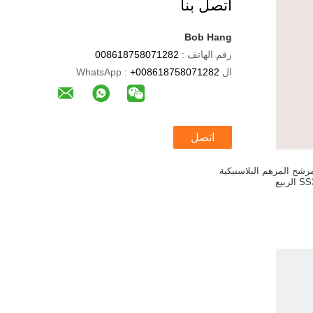
اتصل بنا
Bob Hang
رقم الهاتف :
008618758071282
ال WhatsApp :
+008618758071282
اتصل
ضخة مرشح المرهم البلاستيكية
الربيع