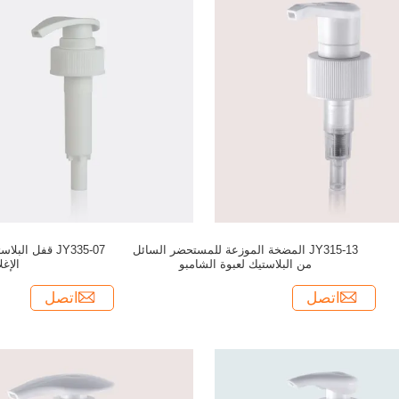
JY315-13 المضخة الموزعة للمستحضر السائل
JY335-07 قفل ا
من البلاستيك لعبوة الشامبو
الإغلاق 
اتصل
اتصل