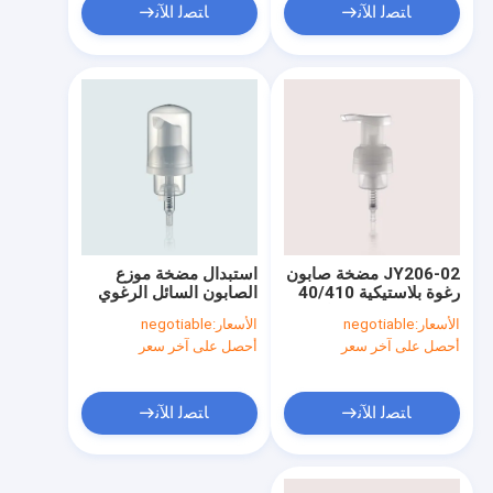
ﺎﺘﺼﻟ ﺍﻶﻧ
ﺎﺘﺼﻟ ﺍﻶﻧ
JY206-02 مضخة صابون
استبدال مضخة موزع
رغوة بلاستيكية 40/410
الصابون السائل الرغوي
PP مضخة موزع صابون
JY201-01 30/410
الأسعار:
negotiable
الأسعار:
negotiable
سائل
مضخة الشامبو
أحصل على آخر سعر
أحصل على آخر سعر
ﺎﺘﺼﻟ ﺍﻶﻧ
ﺎﺘﺼﻟ ﺍﻶﻧ