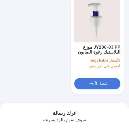
JY206-03 PP موزع
البلاستيك رغوة الصابون
مضخة الشامبو صابون
الأسعار:
negotiable
اليد مضخة 43/400
أحصل على آخر سعر
ﺎﺘﺼﻟ ﺍﻶﻧ
اترك رسالة
سوف نقوم بالرد بسرعة