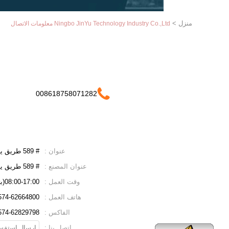
منزل
>
Ningbo JinYu Technology Industry Co.,Ltd معلومات الاتصال
008618758071282
عنوان :
# 589 طريق ييشان ، مدينة يوياو ، مقاطعة تشجيانغ ، الصين
عنوان المصنع :
# 589 طريق ييشان ، مدينة يوياو ، مقاطعة تشجيانغ ، الصين
وقت العمل :
08:00-17:00(بتوقيت بكين)
هاتف العمل :
86-574-62664800(وقت ا
الفاكس :
574-62829798
اتصل بنا :