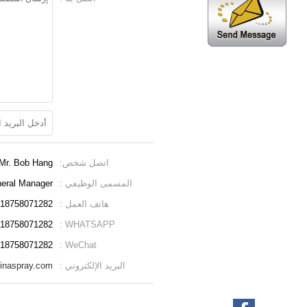
اتصل شخص:
Mr. Bob Hang
المسمى الوظيفي :
eral Manager
هاتف العمل :
618758071282
618758071282
WHATSAPP :
18758071282
WeChat :
البريد الإلكتروني :
inaspray.com