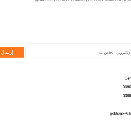
إرسال 
Gen
008
008
goldrain@ch