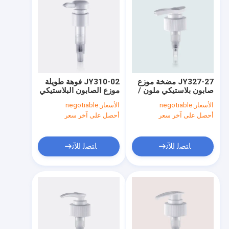
JY327-27 مضخة موزع
JY310-02 فوهة طويلة
صابون بلاستيكي ملون /
موزع الصابون البلاستيكي
نموذج موزع مضخة
مضخة 3.5cc و 5cc
الأسعار:
negotiable
الأسعار:
negotiable
غسول اليد
معدل التفريغ
أحصل على آخر سعر
أحصل على آخر سعر
ﺎﺘﺼﻟ ﺍﻶﻧ
ﺎﺘﺼﻟ ﺍﻶﻧ
الصفحة الرئيسية
منتجات
معلومات عنا