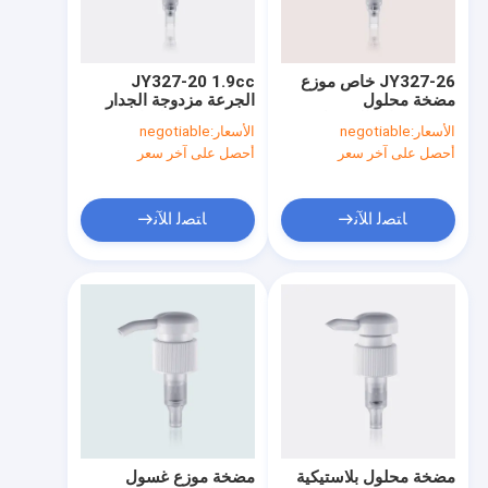
جولة في المعمل
مراقبة الجودة
JY327-26 خاص موزع
JY327-20 1.9cc
مضخة محلول
الجرعة مزدوجة الجدار
اتصل بنا
مستحضرات التجميل مع
مضخة موزع الصابون
الأسعار:
negotiable
الأسعار:
negotiable
إغلاق مضلع وسلس
البلاستيكي
أحصل على آخر سعر
أحصل على آخر سعر
اطلب اقتباس
Company News
ﺎﺘﺼﻟ ﺍﻶﻧ
ﺎﺘﺼﻟ ﺍﻶﻧ
أحمر شفاه فارغ
زجاجات مضخة هوائية
الجرار مستحضرات التجميل البلاستيكية
مضخة العطور البخاخ
مضخة محلول بلاستيكية
مضخة موزع غسول