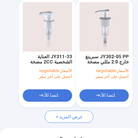
JY302-05 PP سبرينغ
JY311-33 العناية
خارج 2.0 مللي مضخة
الشخصية 2CC مضخة
موزع غسول الجرعة
توزيع محلول PP القفل
الأسعار:
negotiable
الأسعار:
negotiable
أحصل على آخر سعر
أحصل على آخر سعر
ﺎﺘﺼﻟ ﺍﻶﻧ
ﺎﺘﺼﻟ ﺍﻶﻧ
عرض المزيد