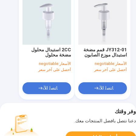
JY312-01 قمم مضخة
2CC استبدال محلول
استبدال موزع الصابون
مضخة محلول
Up Lock
الأسعار:
negotiable
الأسعار:
negotiable
أحصل على آخر سعر
أحصل على آخر سعر
ﺎﺘﺼﻟ ﺍﻶﻧ
ﺎﺘﺼﻟ ﺍﻶﻧ
وفر وقتك
دعنا نتصل بأفضل المنتجات معك.