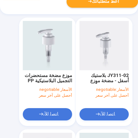
أعط متطلباتك
JY311-02 بلاستيك
موزع مضخة مستحضرات
أسفل - مضخة موزع
التجميل البلاستيكية PP
محلول مغلق مع أطواق
الأسعار:
negotiable
الأسعار:
negotiable
جرعة 2CC
أحصل على آخر سعر
أحصل على آخر سعر
ﺎﺘﺼﻟ ﺍﻶﻧ
ﺎﺘﺼﻟ ﺍﻶﻧ