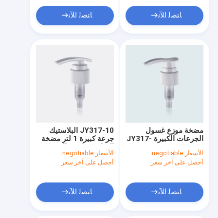
قلم تجميلي فارغ
ﺎﺘﺼﻟ ﺍﻶﻧ
ﺎﺘﺼﻟ ﺍﻶﻧ
زجاجات قطارة مستحضرات التجميل
قطع غيار مستحضرات التجميل الألومنيوم
عصا
مضخة موزع غسول
JY317-10 البلاستيك
الجرعات الكبيرة JY317-
جرعة كبيرة 1 لتر مضخة
08 3.5CC-4.0CC ،
الشامبو / استبدال مضخة
الأسعار:
negotiable
الأسعار:
negotiable
33/410 ، 28/410 ،
محلول
أحصل على آخر سعر
أحصل على آخر سعر
30/400
ﺎﺘﺼﻟ ﺍﻶﻧ
ﺎﺘﺼﻟ ﺍﻶﻧ