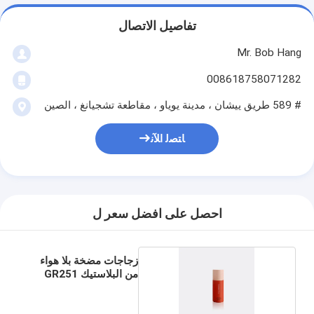
تفاصيل الاتصال
Mr. Bob Hang
008618758071282
# 589 طريق ييشان ، مدينة يوياو ، مقاطعة تشجيانغ ، الصين
ﺎﺘﺼﻟ ﺍﻶﻧ
احصل على افضل سعر ل
زجاجات مضخة بلا هواء
من البلاستيك GR251