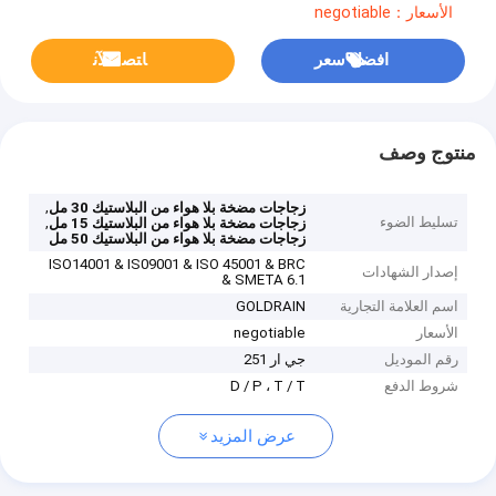
الأسعار：negotiable
افضل سعر
ﺎﺘﺼﻟ ﺍﻶﻧ
منتوج وصف
,
زجاجات مضخة بلا هواء من البلاستيك 30 مل
تسليط الضوء
,
زجاجات مضخة بلا هواء من البلاستيك 15 مل
زجاجات مضخة بلا هواء من البلاستيك 50 مل
ISO14001 & IS09001 & ISO 45001 & BRC
إصدار الشهادات
& SMETA 6.1
اسم العلامة التجارية
GOLDRAIN
الأسعار
negotiable
رقم الموديل
جي ار 251
شروط الدفع
D / P ، T / T
عرض المزيد