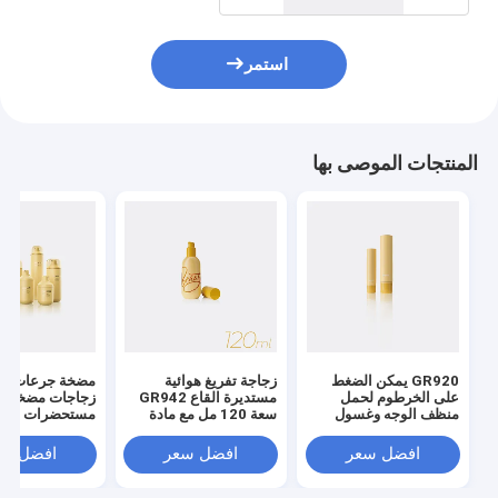
استمر
المنتجات الموصى بها
GR920 يمكن الضغط
زجاجة تفريغ هوائية
مضخة جرعات كب
على الخرطوم لحمل
مستديرة القاع GR942
زجاجات مضخة
منظف الوجه وغسول
سعة 120 مل مع مادة
مستحضرات التج
الوجه.
ABS/PP لتطبيقات
المضخات الخالية من
درجة ومادة PP / PCR
افضل سعر
افضل سعر
افضل سع
الهواء