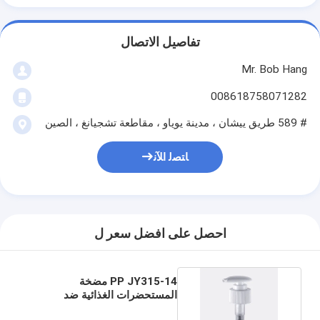
تفاصيل الاتصال
Mr. Bob Hang
008618758071282
# 589 طريق ييشان ، مدينة يوياو ، مقاطعة تشجيانغ ، الصين
ﺎﺘﺼﻟ ﺍﻶﻧ
احصل على افضل سعر ل
PP JY315-14 مضخة
المستحضرات الغذائية ضد
التسرب الديكور الخاص متاح