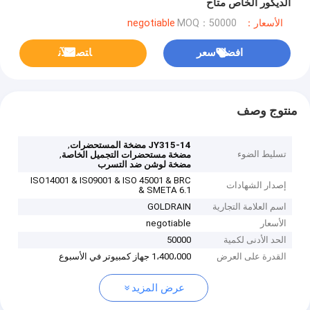
الديكور الخاص متاح
الأسعار：negotiable
MOQ：50000
افضل سعر
ﺎﺘﺼﻟ ﺍﻶﻧ
منتوج وصف
,
JY315-14 مضخة المستحضرات
تسليط الضوء
,
مضخة مستحضرات التجميل الخاصة
مضخة لوشن ضد التسرب
ISO14001 & IS09001 & ISO 45001 & BRC
إصدار الشهادات
& SMETA 6.1
اسم العلامة التجارية
GOLDRAIN
الأسعار
negotiable
الحد الأدنى لكمية
50000
القدرة على العرض
1،400،000 جهاز كمبيوتر في الأسبوع
عرض المزيد