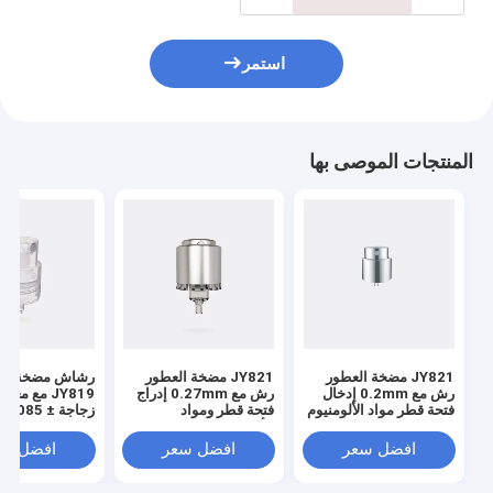
استمر
المنتجات الموصى بها
JY821 مضخة العطور
JY821 مضخة العطور
رشاش مضخة الع
رش مع 0.2mm إدخال
رش مع 0.27mm إدراج
JY819 مع مع
فتحة قطر مواد الألومنيوم
فتحة قطر ومواد
زجاجة  0.085
و 15/410 خيار الإغلاق
الألومنيوم
0.02ml / T
افضل سعر
افضل سعر
افضل سع