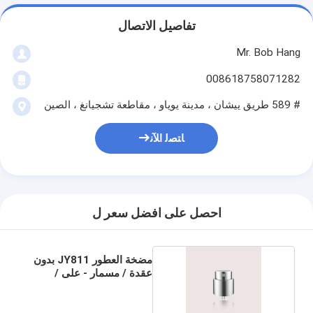
تفاصيل الاتصال
Mr. Bob Hang
008618758071282
# 589 طريق ييشان ، مدينة يوياو ، مقاطعة تشجيانغ ، الصين
ﺎﺘﺼﻟ ﺍﻶﻧ
احصل على افضل سعر ل
مضخة العطور JY811 بدون
عقدة / مسمار - على /
عقدة