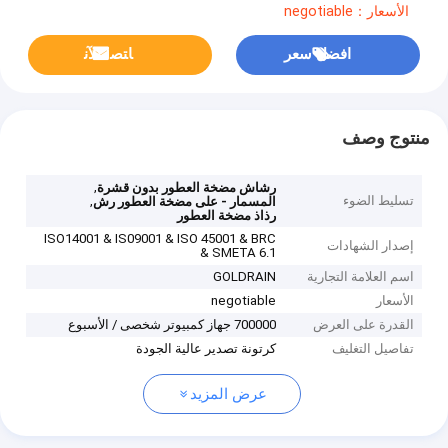
الأسعار：negotiable
افضل سعر
ﺎﺘﺼﻟ ﺍﻶﻧ
منتوج وصف
,
رشاش مضخة العطور بدون قشرة
تسليط الضوء
,
المسمار - على مضخة العطور رش
رذاذ مضخة العطور
ISO14001 & IS09001 & ISO 45001 & BRC
إصدار الشهادات
& SMETA 6.1
اسم العلامة التجارية
GOLDRAIN
الأسعار
negotiable
القدرة على العرض
700000 جهاز كمبيوتر شخصى / الأسبوع
تفاصيل التغليف
كرتونة تصدير عالية الجودة
عرض المزيد