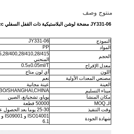
منتوج وصف
JY331-06 مضخة لوشن البلاستيكية ذات القفل السفلي 2cc
JY331-06
النموذج
PP
المواد
الحجم
المنحني
0.5±0.05ml/T
معدل الإفراج
اللون
أي لون متاح
مصنعي المعدات الأولية
نعم
العينة
عينة مجانية
BO/SHANGHAI,CHINA
ميناء التسليم
مكان المنشأ
يوياو، تشجيانغ، الصين
الـ MOQ
50000 قطعة
وقت التنفيذ
25-30 يوما بعد الحصول على الودائع
شهادة الجودة
6.1