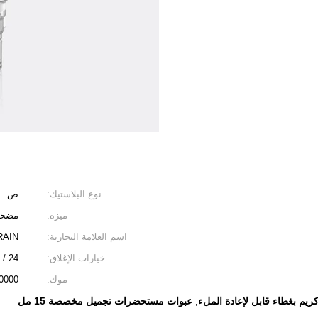
نوع البلاستيك:
ص
ميزة:
مضخة
اسم العلامة التجارية:
RAIN
خيارات الإغلاق:
24 / 410،24 / 415،28 / 400،28 / 410،28 / 415 ، راشيت ، أملس / مضلع
موك:
50000 قط
ريم بغطاء قابل لإعادة الملء
عبوات مستحضرات تجميل مخصصة 15 مل
,