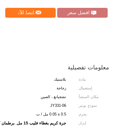
افضل سعر
ﺎﺘﺼﻟ ﺍﻶﻧ
معلومات تفصيلية
مادة:
بلاستيك
إستعمال:
زجاجة
مكان المنشأ:
تشجيانغ ، الصين
نموذج نونبر:
JY331-06
يحزم:
0.5 ± 0.05 مل / ت
إبراز:
جرة كريم بغطاء فليب 15 مل
برطمان ك
,