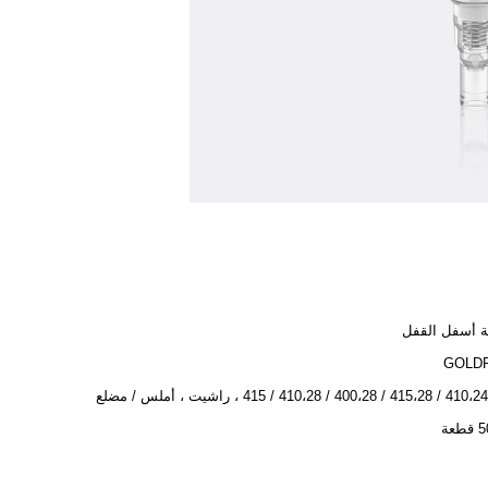
 أسفل القفل
GOLD
عة