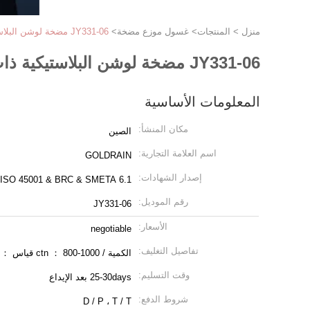
منزل
>
المنتجات
>
غسول موزع مضخة
>
JY331-06 مضخة لوشن البلاستيكية ذات القفل السفلي 2cc
JY331-06 مضخة لوشن البلاستيكية ذات القفل السفلي 2cc
المعلومات الأساسية
مكان المنشأ:
الصين
اسم العلامة التجارية:
GOLDRAIN
إصدار الشهادات:
 ISO 45001 & BRC & SMETA 6.1
رقم الموديل:
JY331-06
الأسعار:
negotiable
تفاصيل التغليف:
الكمية / ctn ： 800-1000 قياس ： 57 * 33 * 39 سم
وقت التسليم:
25-30days بعد الإيداع
شروط الدفع:
D / P ، T / T