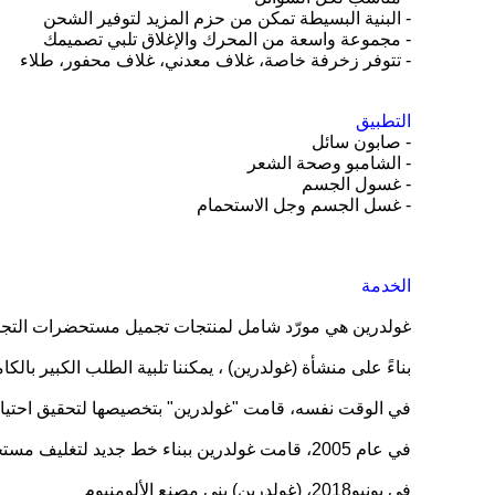
- البنية البسيطة تمكن من حزم المزيد لتوفير الشحن
- مجموعة واسعة من المحرك والإغلاق تلبي تصميمك
- تتوفر زخرفة خاصة، غلاف معدني، غلاف محفور، طلاء
التطبيق
- صابون سائل
- الشامبو وصحة الشعر
- غسول الجسم
- غسل الجسم وجل الاستحمام
الخدمة
غولدرين هي مورّد شامل لمنتجات تجميل مستحضرات التجمي
بناءً على منشأة (غولدرين) ، يمكننا تلبية الطلب الكبير با
في الوقت نفسه، قامت "غولدرين" بتخصيصها لتحقيق احتياجات
في عام 2005، قامت غولدرين ببناء خط جديد لتغليف مستحضرات التجميل.
في يونيو2018، (غولدرين) بنى مصنع الألومنيوم