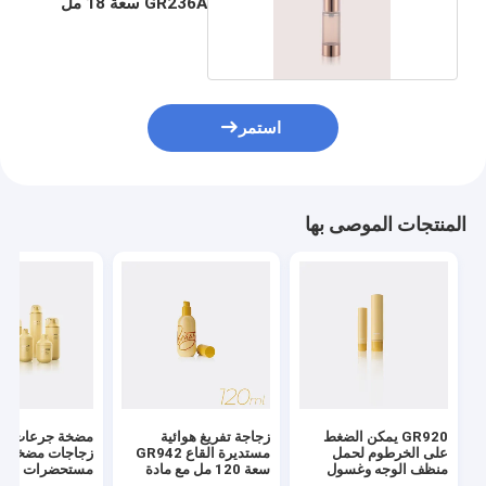
GR236A سعة 18 مل
استمر
المنتجات الموصى بها
GR920 يمكن الضغط
زجاجة تفريغ هوائية
مضخة جرعات كب
على الخرطوم لحمل
مستديرة القاع GR942
زجاجات مضخة
منظف الوجه وغسول
سعة 120 مل مع مادة
مستحضرات التج
الوجه.
ABS/PP لتطبيقات