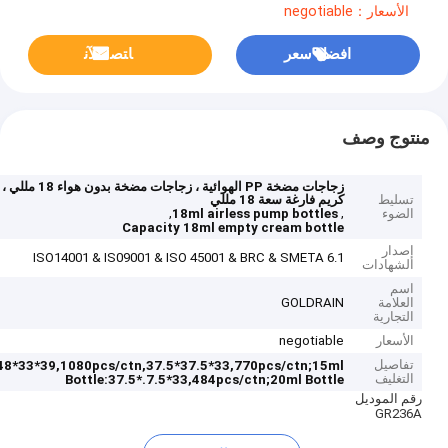
الأسعار：negotiable
افضل سعر
ﺎﺘﺼﻟ ﺍﻶﻧ
منتوج وصف
زجاجات مضخة PP الهوائية ، زجاجات 
تسليط
كريم فارغة سعة 18 مللي
,
,
الضوء
18ml airless pump bottles
Capacity 18ml empty cream bottle
إصدار
ISO14001 & IS09001 & ISO 45001 & BRC & SMETA 6.1
الشهادات
اسم
العلامة
GOLDRAIN
التجارية
الأسعار
negotiable
تفاصيل
8*33*39,1080pcs/ctn,37.5*37.5*33,770pcs/ctn;15ml
التغليف
Bottle:37.5*.7.5*33,484pcs/ctn;20ml Bottle
رقم الموديل
GR236A