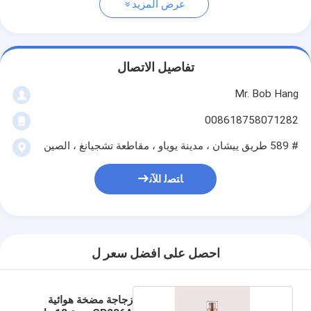
عرض المزيد
تفاصيل الاتصال
Mr. Bob Hang
008618758071282
# 589 طريق ييشان ، مدينة يوياو ، مقاطعة تشجيانغ ، الصين
ﺎﺘﺼﻟ ﺍﻶﻧ
احصل على افضل سعر ل
زجاجة مضخة هوائية