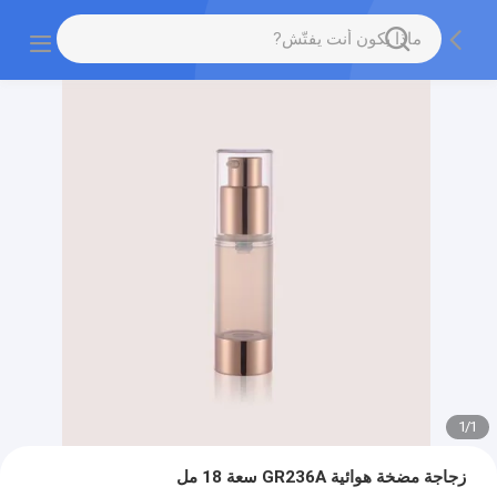
1
/
1
زجاجة مضخة هوائية GR236A سعة 18 مل