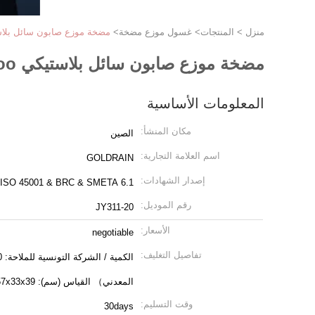
منزل
>
المنتجات
>
غسول موزع مضخة
>
مضخة موزع صابون سائل بلاستيكي alve Shampoo
مضخة موزع صابون سائل بلاستيكي JY311-20 Valve Shampoo
المعلومات الأساسية
مكان المنشأ:
الصين
اسم العلامة التجارية:
GOLDRAIN
إصدار الشهادات:
 ISO 45001 & BRC & SMETA 6.1
رقم الموديل:
JY311-20
الأسعار:
negotiable
تفاصيل التغليف:
المعدني） القياس (سم): 57x33x39 سم ،
وقت التسليم:
30days