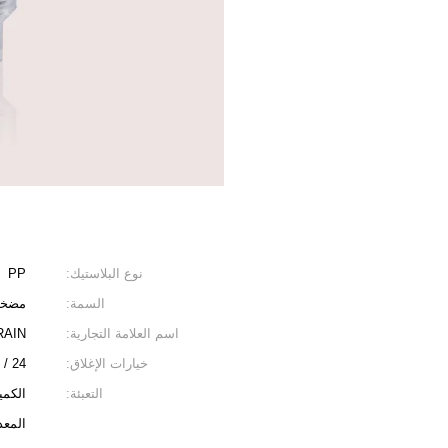
نوع البلاستيك:
PP
السمة:
مضخة
اسم العلامة التجارية:
RAIN
خيارات الإغلاق:
24 / 410،24 / 415،28 / 400،28 / 410،28 / 415 ، راشيت ، أملس / مضلع
التعبئة:
المعدني