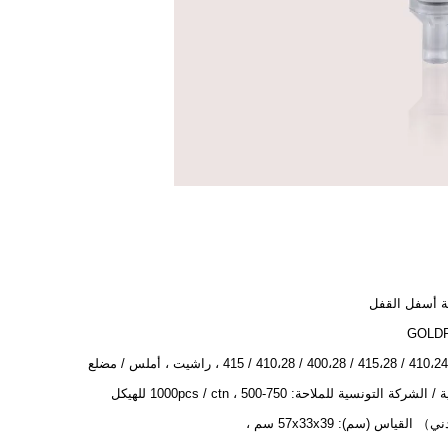
 أسفل القفل
GOLD
الكمية / الشركة التونسية للملاحة: 750-1000pcs / ctn ، 500 للهيكل
） القياس (سم): 57x33x39 سم ،