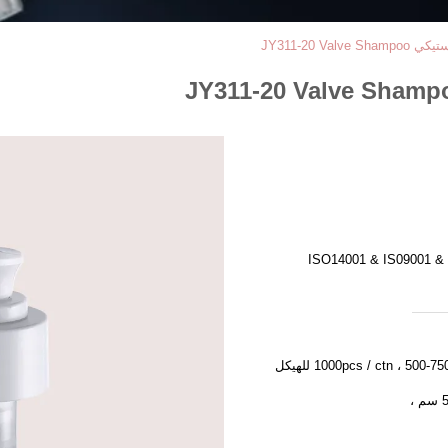
JY311-20 V
ISO14001 & IS09001 &
الكمية / الشركة التونسية للملاحة: 750-1000pcs / ctn ، 500 للهيكل