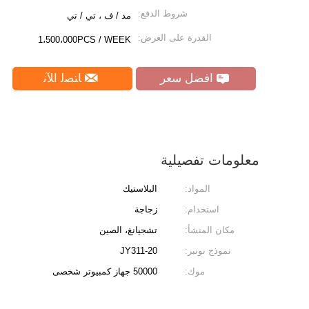
شروط الدفع:
مد / ف ، تي / تي
القدرة على العرض:
1،500،000PCS / WEEK
افضل سعر
ﺎﺘﺼﻟ ﺍﻶﻧ
معلومات تفصيلية
المواد:
البلاستيك
استخدام:
زجاجة
مكان المنشأ:
تشجيانغ، الصين
نموذج نونبر:
JY311-20
موك:
50000 جهاز كمبيوتر شخصى