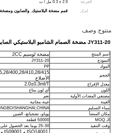
الجرعة:
2.0 ± 0.3 مل / ت
إبراز:
قمم مضخة البلاستيك
والصابون ومضخة
,
منتوج وصف
JY311-20 مضخة الصمام الشامبو البلاستيكي الصابون السائل
اسم المنتج
مضخة لوسيم 2CC
النموذج
JY311-20
المواد
PP
الحجم
الأضلاع
2.0±0.3ml/T
معدل الإفراج
اللون
أي لون متاح
مصنعي المعدات الأولية
نعم
العينة
عينة مجانية
ميناء التسليم
INGBO/SHANGHAI,CHINA
مكان المنشأ
يوياو، تشجيانغ، الصين
الـ MOQ
50000 قطعة
وقت التنفيذ
25-30 يوما بعد الحصول على الودائع