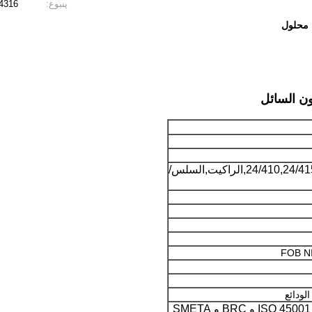
ينبوع:
4316
 محلول
24/410,24/415,28/400,28/410,28/415,الراكيت,السلس/
FOB N
ISO14001 و IS09001 و ISO 45001 و BRC و SMETA