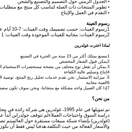
• الجدول الزمني حول التصميم والتصنيع والشحن
• تطوير المنتجات ذات الصلة لتناسب كل منتج مع متطلبات 
• التقدم في العمل والإنتاج
رسوم العينة
1رسوم العينات: حسب تصميمك وقت العينات: 7-10 أيام عمل
2رسوم العينات: مجانية للعينات الموجودة وقت العينات: 1 يوم
لماذا اخترت غولدرين
1مصنع يمتلك أكثر من 23 سنة من الخبرة في التصنيع
2يمكن قبول الشعار المخصص
3.يمكن أن تفعل نوع مختلف من مضخة مستحضرات الاستحمام البلاستيكية وفقا لمتطلبات العميل.
4إنتاج وتسليم عالية الكفاءة
5. ميزانية الاستثمار: نحن نقدم خدمات تحليل ربح المنتج، توصية المنتج والميزانية ذات الصلة.
6العينة مجانية
7إذا كان العميل واجه مشكلة مع منتجاتنا، ونحن سوف تكون سعيدة لتسوية ذلك في غضون 24 ساعة.
من نحن؟
تم تمويلها في عام 1995، غولدرين هي ش
والأسعار الفعالة من حيث التكلفة.هدفنا ليس فقط أن نكو