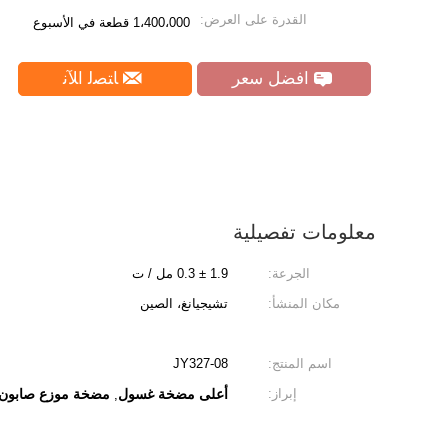
القدرة على العرض:
1،400،000 قطعة في الأسبوع
افضل سعر
ﺎﺘﺼﻟ ﺍﻶﻧ
معلومات تفصيلية
الجرعة:
1.9 ± 0.3 مل / ت
مكان المنشأ:
تشيجيانغ، الصين
اسم المنتج:
JY327-08
إبراز:
أعلى مضخة غسول
مضخة موزع صابون
,