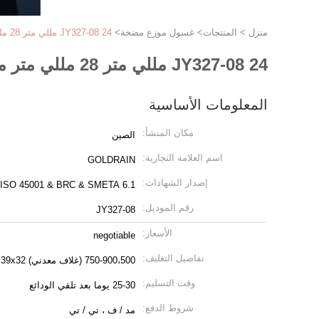
منزل
>
المنتجات
>
غسول موزع مضخة
>
JY327-08 24 مللي متر 28 مللي متر مضخة موزع غسول بلاستيكي / موزع سائل لزجاجة الشامبو
JY327-08 24 مللي متر 28 مللي متر مضخة موزع غسول بلاستيكي / موزع سائل لزجاجة الشامبو
المعلومات الأساسية
مكان المنشأ:
الصين
اسم العلامة التجارية:
GOLDRAIN
إصدار الشهادات:
 ISO 45001 & BRC & SMETA 6.1
رقم الموديل:
JY327-08
الأسعار:
negotiable
تفاصيل التغليف:
750-900،500 (غلاف معدني) 57x33x39،39x39x32 للهيكل المعدني）
وقت التسليم:
25-30 يوما بعد تلقي الودائع
شروط الدفع:
مد / ف ، تي / تي