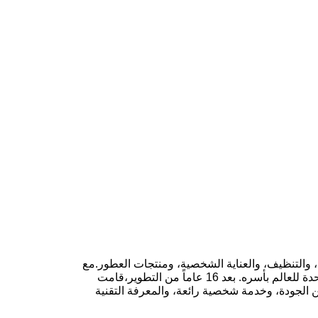
منزلية، والتنظيف، والعناية الشخصية، ومنتجات العطور.مع
دراسة السوق واحتياجات العملاءلم تتوقف جولدراين أبداً عن العمل لتكون في طليعة الاتجاهات الدولية وتقدم خدمة من محطة واحدة للعالم بأسره. بعد 16 عاماً من التطوير،قامت
يع أنحاء العالم مع سمعة عالية من الجودة، وخدمة شخصية رائعة، والمعرفة التقنية