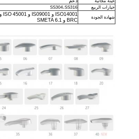
دعم
عينة مجانية
خيارات الربيع
SS304،SS316
ISO14001 و IS09001 و  45001
شهادة الجودة
BRC و SMETA 6.1