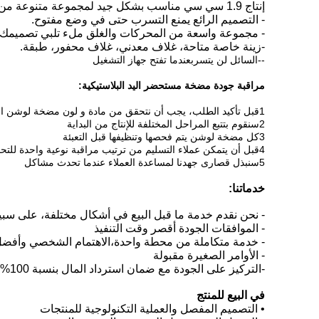
إنتاج 1.9 سي سي مناسب بشكل جيد لمجموعة متنوعة من السوائل
- التصميم الرائع يمنع التسرب حتى في وضع مفتوح.
- مجموعة واسعة من المحركات والغلق ملء تلبي تصميمك.
-زينة خاصة متاحة، غلاف معدني، غلاف محفور، طبقة.
-
-
السائل لن يتسرب
عندما تفتح جهاز التشغيل
مراقبة جودة مضخة مستحضر اليد البلاستيكية:
1قبل تأكيد الطلب، يجب أن نتحقق من مادة و لون مضخة لوشن اليد البلاستيكية التي يجب أن تكون صارمة.
2سنقوم بتتبع المراحل المختلفة للإنتاج من البداية
3كل مضخة لوشن يتم فحصها وتنظيفها قبل التعبئة
4قبل أن يتمكن عملاء التسليم من ترتيب مراقبة نوعية واحدة للتحقق من الجودة.
5سنبذل قصارى جهدنا لمساعدة العملاء عندما تحدث مشاكل
خدماتنا:
- نحن نقدم خدمة ما قبل البيع في أشكال مختلفة، على سبيل
- الموافقات الجودة أقصر وقت التنفيذ
- خدمة متكاملة من محطة واحدة،الاهتمام الشخصي وأفضل
- الأوامر الصغيرة مقبولة
-التركيز على الجودة مع ضمان استرداد المال بنسبة 100%
في البيع للمنتج
• التصميم المفصل والعملية التكنولوجية للمنتجات