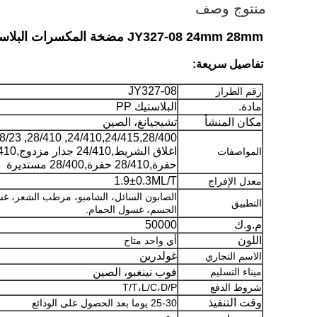
منتوج وصف
JY327-08 24mm 28mm مضخة المكسرات البلاستيكية الموزعة / موزعة السوائل لقنينة الشامبو
تفاصيل سريعة:
JY327-08
رقم الطراز
مادة.
البلاستيك PP
مكان المنشأ
تشيجيانغ، الصين
اغلاق الشريط,4/410
المواصفات
حفرة,28/410 حفرة,28/400 مستديرة
1.9±0.3ML/T
معدل الإفراج
الصابون السائل، الشامبو، مرطب الشعر، غ
التطبيق
الجسم، غسول الحمام.
م.و.ك
50000
اللون
أي واحد متاح
غولدرين
الاسم التجاري
ميناء التسليم
فوب نينغبو، الصين
شروط الدفع
T/T،L/C،D/P
وقت التنفيذ
25-30 يوما بعد الحصول على الودائع