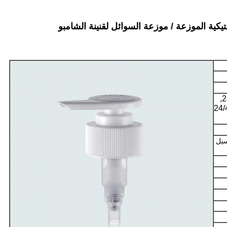
24/410,24/415,28/400, 28/410, 28/23,
2 جدار مزدوج,24/410
سيل