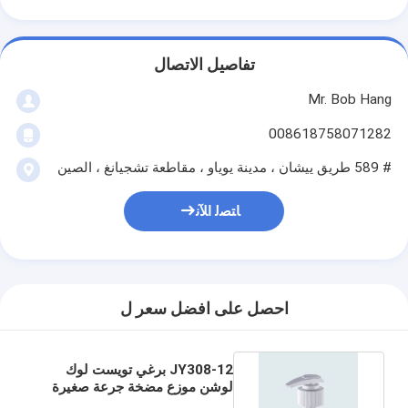
تفاصيل الاتصال
Mr. Bob Hang
008618758071282
# 589 طريق ييشان ، مدينة يوياو ، مقاطعة تشجيانغ ، الصين
ﺎﺘﺼﻟ ﺍﻶﻧ
احصل على افضل سعر ل
JY308-12 برغي تويست لوك
لوشن موزع مضخة جرعة صغيرة
1.2CC لوشن الجسم