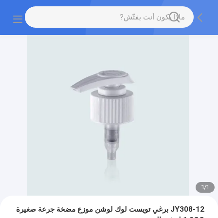
1
/
1
JY308-12 برغي تويست لوك لوشن موزع مضخة جرعة صغيرة