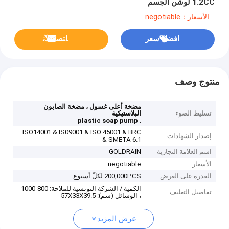
1.2CC لوشن الجسم
الأسعار：negotiable
افضل سعر
ﺎﺘﺼﻟ ﺍﻶﻧ
منتوج وصف
مضخة أعلى غسول ، مضخة الصابون
تسليط الضوء
البلاستيكية
,
plastic soap pump
ISO14001 & IS09001 & ISO 45001 & BRC
إصدار الشهادات
& SMETA 6.1
اسم العلامة التجارية
GOLDRAIN
الأسعار
negotiable
القدرة على العرض
200,000PCS لكلّ أسبوع
الكمية / الشركة التونسية للملاحة: 800-1000
تفاصيل التغليف
، الوسائل (سم): 57X33X39.5
عرض المزيد