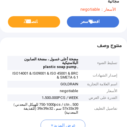
مجانية
الأسعار：negotiable
افضل سعر
ﺎﺘﺼﻟ ﺍﻶﻧ
منتوج وصف
مضخة أعلى غسول ، مضخة الصابون
تسليط الضوء
البلاستيكية
,
plastic soap pump
ISO14001 & IS09001 & ISO 45001 & BRC
إصدار الشهادات
& SMETA 6.1
اسم العلامة التجارية
GOLDRAIN
الأسعار
negotiable
القدرة على العرض
1،500،000PCS / WEEK
750-1000pcs / ctn ، 500 للهيكل المعدني）
تفاصيل التغليف
57x33x39 سم ، 39x39x32 (للقذيفة
المعدنية)
عرض المزيد