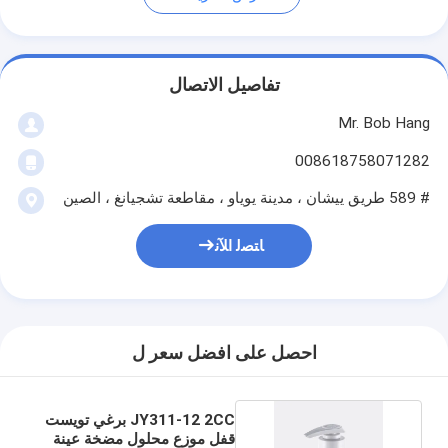
تفاصيل الاتصال
Mr. Bob Hang
008618758071282
# 589 طريق ييشان ، مدينة يوياو ، مقاطعة تشجيانغ ، الصين
ﺎﺘﺼﻟ ﺍﻶﻧ
احصل على افضل سعر ل
JY311-12 2CC برغي تويست
قفل موزع محلول مضخة عينة