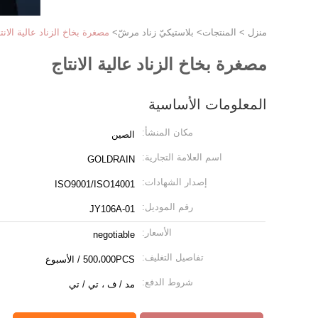
منزل
>
المنتجات
>
بلاستيكيّ زناد مرشّ
>
مصغرة بخاخ الزناد عالية الانت
مصغرة بخاخ الزناد عالية الانتاج
المعلومات الأساسية
مكان المنشأ:
الصين
اسم العلامة التجارية:
GOLDRAIN
إصدار الشهادات:
ISO9001/ISO14001
رقم الموديل:
JY106A-01
الأسعار:
negotiable
تفاصيل التغليف:
500،000PCS / الأسبوع
شروط الدفع:
مد / ف ، تي / تي