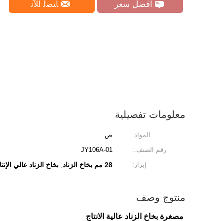
افضل سعر
ﺎﺘﺼﻟ ﺍﻶﻧ
معلومات تفصيلية
المواد:
ص
رقم الصنف.:
JY106A-01
إبراز:
28 مم بخاخ الزناد
بخاخ الزناد عالي الإنتا
,
منتوج وصف
مصغرة بخاخ الزناد عالية الانتاج