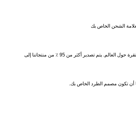
Goldrain هي شركة متخصصة في تصنيع المضخات ، والتي تم تطويرها منذ أكثر من 23 عامًا. وقد أنشأت Gold شبكة مبيعات مستقرة حول العالم. يتم تصدير أكثر من 95 ٪ من منتجاتنا إلى