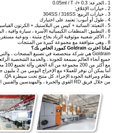
1 ، الجرعة: 0.3 +/- 0.05ml / T
2 ، خيارات الإغلاق:
3 ، خيارات الربيع: 304SS / 316SS
4 ، طول أو أنبوب: تعتمد على اختيارك
5 ، التعبئة: السائبة + كيس من البلاستيك + الكرتون القياسية (التي هي مناسبة لنقل لمسافات طويلة) ، والكرتون يمكن طباعتها كعلامة الشحن الخاص بك
6 ، التطبيق: المنظفات الكيميائية الأسرة ، سيارة واقية ، البستنة ، رعاية الحيوان ، منتجات تلميع الأثاث الخ
7 ، الأكثر شعبية موثوقية الزناد بخاخ مثبتة ، ونوعية مستقرة
8 ، وهي متوافقة مع مجموعة كبيرة من المنتجات
لماذا اخترت Goldrain كمورد الخاص بك؟
جميع أنحاء العالم بسمعة للجودة ، والخدمة الشخصية الرائعة
مع أكثر من 200 مجموعة من آلة الحقن وآلة تجميع 100 مجموعة ، نحن جنيه
أننا يمكن أن نوفر للعملاء مع الإخراج اليومي من 2 مليون جهاز كمبيوتر شخصى. Goldrain لديها إدارة كاملة
نظام ومراقبة الجودة الإجراء. كل منتج تحت سيطرة QA.
من خلال فريق RD القوي والخبرة ، والمهندسين والفنيين الجيدين ، لا يمكن أن تكون Goldrain المورد الخاص بك فحسب ، بل أيضًا أن تكون مصمم الطرد الخاص بك.