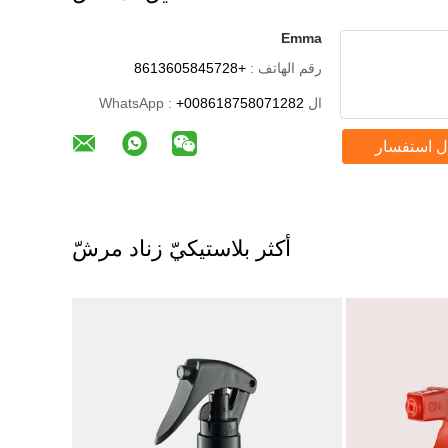
Emma
رقم الهاتف :
+8613605845728
ال WhatsApp :
+008618758071282
ل استفسار
أكثر بلاستيكيّ زناد مرشّ