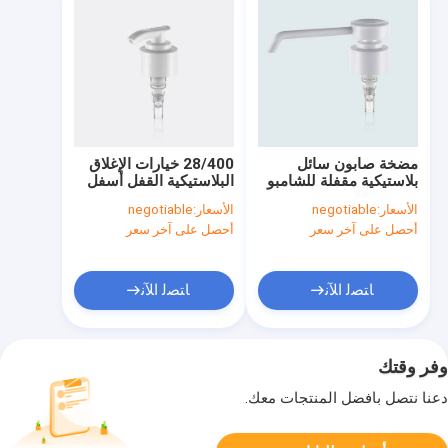
مضخة صابون سائل
28/400 خيارات الإغلاق
بلاستيكية مقفلة للشامبو
البلاستيكية القفل أسفل
ووضع الشعر خيارات
مضخة الصابون السائل
الأسعار:
negotiable
الأسعار:
negotiable
الإغلاق 24/415
0.5 ± 0.05ml / T
أحصل على آخر سعر
أحصل على آخر سعر
الجرعة للشامبو وحالة
الشعر
ﺎﺘﺼﻟ ﺍﻶﻧ
ﺎﺘﺼﻟ ﺍﻶﻧ
وفر وقتك
دعنا نتصل بأفضل المنتجات معك.