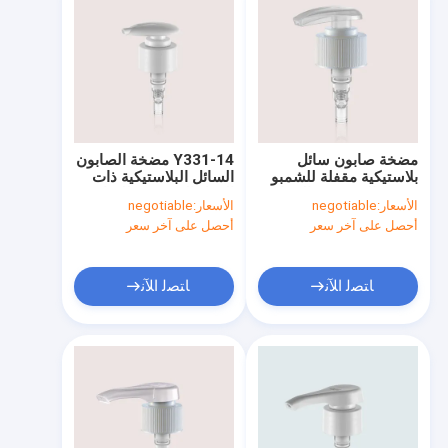
مضخة صابون سائل
Y331-14 مضخة الصابون
بلاستيكية مقفلة للشمبو
السائل البلاستيكية ذات
وصحة الشعر في الزجاجة
القفل المنخفض للشامبو
الأسعار:
negotiable
الأسعار:
negotiable
وصحة الشعر
أحصل على آخر سعر
أحصل على آخر سعر
ﺎﺘﺼﻟ ﺍﻶﻧ
ﺎﺘﺼﻟ ﺍﻶﻧ
الصفحة الرئيسية
منتجات
معلومات عنا