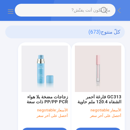
كلّ منتوج
(673)
GC313 فارغة أحمر
زجاجات مضخة بلا هواء
الشفاه 120.4 ملم حاوية
PP/PP PCR ذات سعة
تلطيخ الشفاه
صغيرة مع قرص للسفر
الأسعار:
negotiable
الأسعار:
negotiable
أحصل على آخر سعر
أحصل على آخر سعر