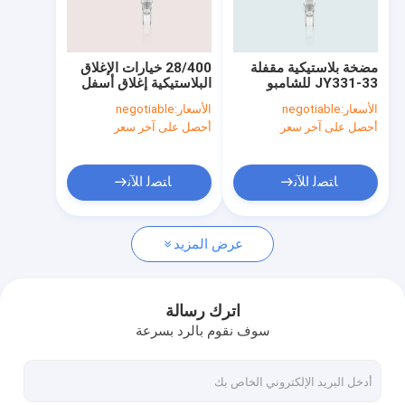
جولة في المعمل
مراقبة الجودة
مضخة بلاستيكية مقفلة
28/400 خيارات الإغلاق
JY331-33 للشامبو
البلاستيكية إغلاق أسفل
اتصل بنا
ومركز الشعر
مضخة الصابون السائل
الأسعار:
negotiable
الأسعار:
negotiable
للمشروب وصحة الشعر
أحصل على آخر سعر
أحصل على آخر سعر
اطلب اقتباس
Company News
ﺎﺘﺼﻟ ﺍﻶﻧ
ﺎﺘﺼﻟ ﺍﻶﻧ
عرض المزيد
أحمر شفاه فارغ
زجاجات مضخة هوائية
اترك رسالة
سوف نقوم بالرد بسرعة
الجرار مستحضرات التجميل البلاستيكية
مضخة العطور البخاخ