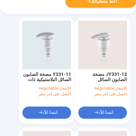
أعط متطلباتك
JY331-12 مضخة
Y331-11 مضخة الصابون
الصابون السائل
السائل البلاستيكية ذات
البلاستيكية ذات القفل
القفل المنخفض للشامبو
الأسعار:
negotiable
الأسعار:
negotiable
الأسفل للشامبو وحالة
وحالة الشعر
أحصل على آخر سعر
أحصل على آخر سعر
الشعر
ﺎﺘﺼﻟ ﺍﻶﻧ
ﺎﺘﺼﻟ ﺍﻶﻧ