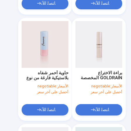
ﺎﺘﺼﻟ ﺍﻶﻧ
ﺎﺘﺼﻟ ﺍﻶﻧ
براءة الاختراع
حاوية أحمر شفاه
GOLDRAIN المخصصة
بلاستيكية فارغة من نوع
مصنوعة فارغة حبر
PP/PP PCR PCR، لكوب
الأسعار:
negotiable
الأسعار:
negotiable
الشفاه الحاويات أنبوب
الاستخدام الشخصي بقطر
أحصل على آخر سعر
أحصل على آخر سعر
GL213 ((محاطة بالهواء)
11 ملم وشكل دائري
GL702
ﺎﺘﺼﻟ ﺍﻶﻧ
ﺎﺘﺼﻟ ﺍﻶﻧ